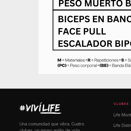
CLUBES
Life Mon
Una comunidad que vibra. Cuatro
Life Distr
clubes, un mismo estilo de vida.